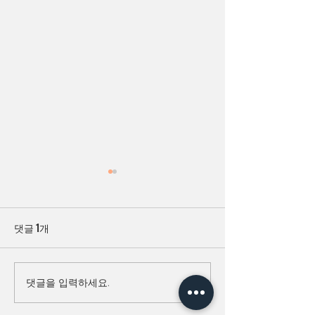
댓글 1개
2023 너른마당 
너른마당 2023년 상반기 웹
댓글을 입력하세요.
소식지